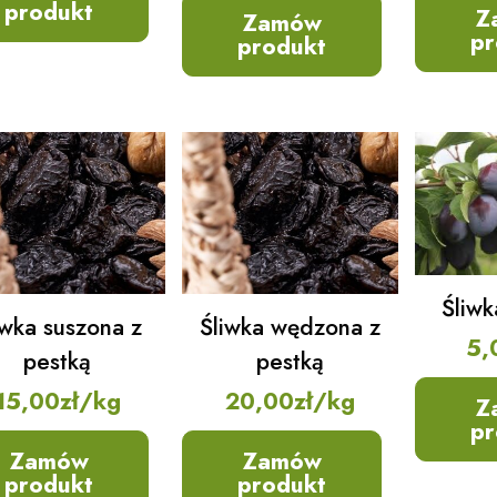
produkt
Z
Zamów
pr
produkt
Śliwk
iwka suszona z
Śliwka wędzona z
5,
pestką
pestką
15,00
zł
/kg
20,00
zł
/kg
Z
pr
Zamów
Zamów
produkt
produkt