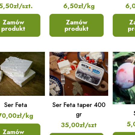
5,50
zł
/szt.
6,50
zł
/kg
6,
Zamów
Zamów
Z
produkt
produkt
pr
Ser Feta
Ser Feta taper 400
gr
70,00
zł
/kg
5,
35,00
zł
/szt
Zamów