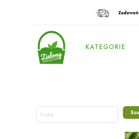
Przeskocz
do
Zadzwoń
treści
KATEGORIE
Szukaj: