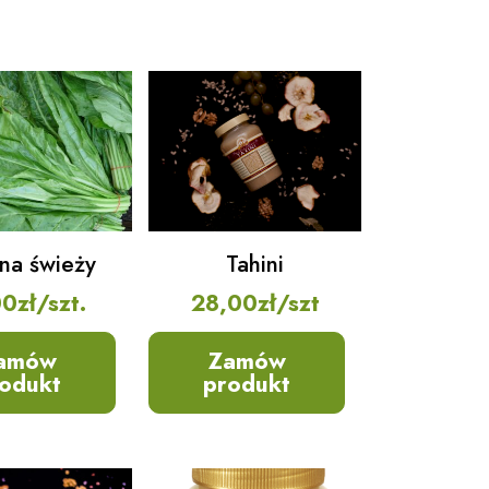
na świeży
Tahini
00
zł
/szt.
28,00
zł
/szt
amów
Zamów
odukt
produkt