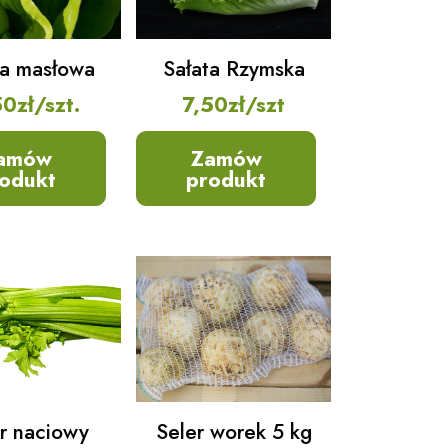
ta masłowa
Sałata Rzymska
50
zł
/szt.
7,50
zł
/szt
amów
Zamów
odukt
produkt
r naciowy
Seler worek 5 kg