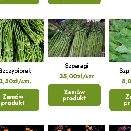
Szparagi
Szczypiorek
Szpi
35,00
zł
/szt
2,50
zł
/szt.
8,
Zamów
Zamów
Z
produkt
produkt
pr