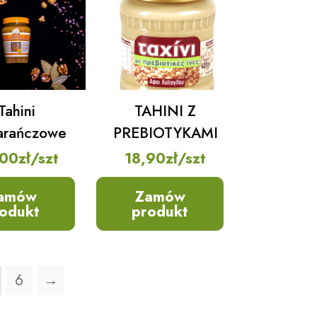
Tahini
TAHINI Z
arańczowe
PREBIOTYKAMI
,00
zł
/szt
18,90
zł
/szt
amów
Zamów
odukt
produkt
6
→