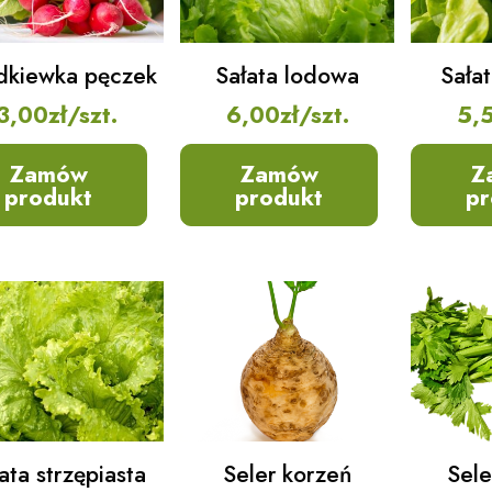
dkiewka pęczek
Sałata lodowa
Sała
3,00
zł
/szt.
6,00
zł
/szt.
5,
Zamów
Zamów
Z
produkt
produkt
pr
ata strzępiasta
Seler korzeń
Sele