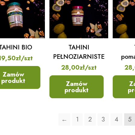
TAHINI BIO
TAHINI
PEŁNOZIARNISTE
pom
19,50
zł
/szt
28,00
zł
/szt
28
Zamów
produkt
Zamów
Z
produkt
pr
←
1
2
3
4
5