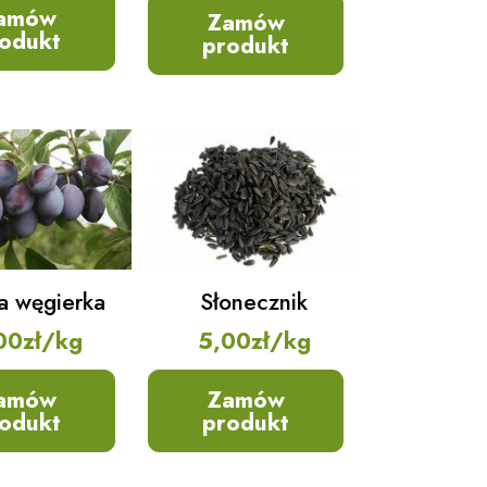
amów
Zamów
odukt
produkt
Słonecznik
a węgierka
5,00
zł
/kg
00
zł
/kg
Zamów
amów
produkt
odukt