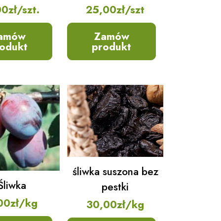
00
zł
/szt.
25,00
zł
/szt
amów
Zamów
odukt
produkt
śliwka suszona bez
Śliwka
pestki
00
zł
/kg
30,00
zł
/kg