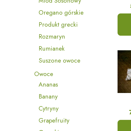
Miód Sosonowy
Oregano górskie
Produkt grecki
Rozmaryn
Rumianek
Suszone owoce
Owoce
Ananas
Banany
Cytryny
Grapefruity