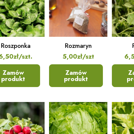
Roszponka
Rozmaryn
6,50
zł
/szt.
5,00
zł
/szt
6,
Zamów
Zamów
Z
produkt
produkt
pr