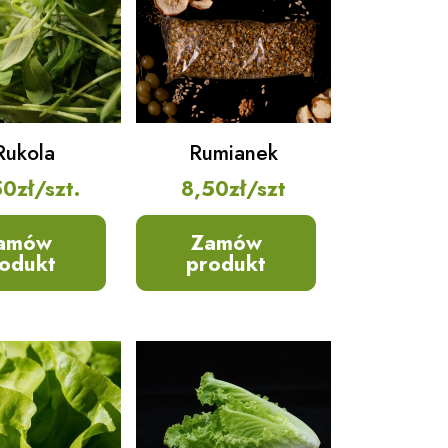
Rukola
Rumianek
50
zł
/szt.
8,50
zł
/szt
amów
Zamów
odukt
produkt