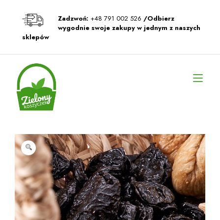
Przeskocz
do
Zadzwoń:
+48 791 002 526
/Odbierz
treści
wygodnie swoje zakupy w jednym z naszych
sklepów
Prz
naw