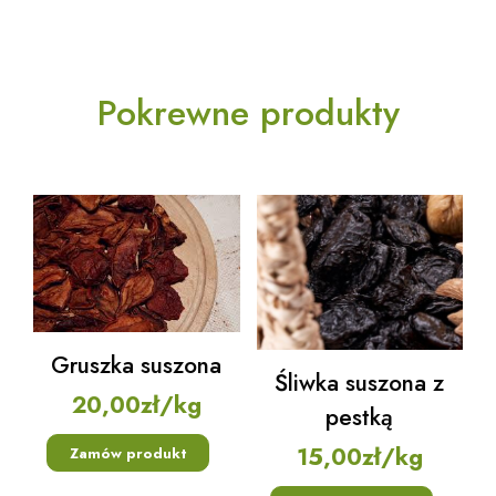
Pokrewne produkty
Gruszka suszona
Śliwka suszona z
20,00
zł
/kg
pestką
15,00
zł
/kg
Zamów produkt