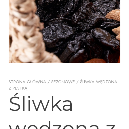
STRONA GŁÓWNA
/
SEZONOWE
/ ŚLIWKA WĘDZONA
Z PESTKĄ
Śliwka
wędzona z