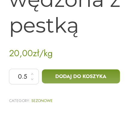
pestką
20,00
zł
/kg
ilość Śliwka wędzona z pestką
DODAJ DO KOSZYKA
CATEGORY:
SEZONOWE