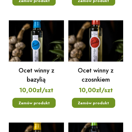
Zamów produkt
Zamów produkt
Ocet winny z
Ocet winny z
bazylią
czosnkiem
10,00
zł
/szt
10,00
zł
/szt
Zamów produkt
Zamów produkt