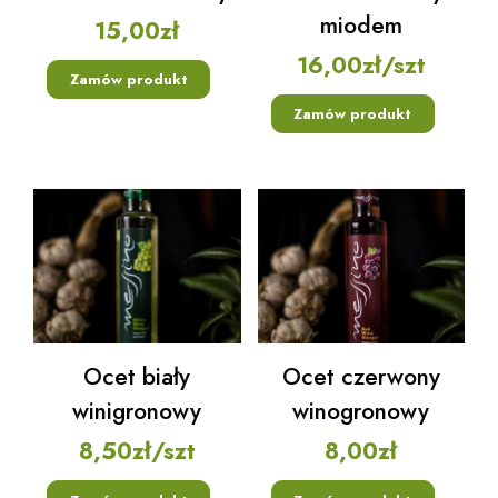
miodem
15,00
zł
16,00
zł
/szt
Zamów produkt
Zamów produkt
Ocet biały
Ocet czerwony
winigronowy
winogronowy
8,50
zł
/szt
8,00
zł