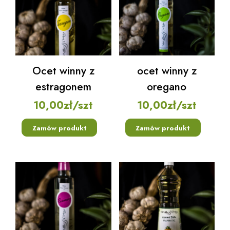
Ocet winny z
ocet winny z
estragonem
oregano
10,00
zł
/szt
10,00
zł
/szt
Zamów produkt
Zamów produkt