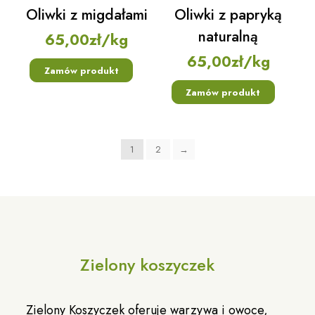
Oliwki z migdałami
Oliwki z papryką
naturalną
65,00
zł
/kg
65,00
zł
/kg
Zamów produkt
Zamów produkt
1
2
→
Zielony koszyczek
Zielony Koszyczek oferuje warzywa i owoce,