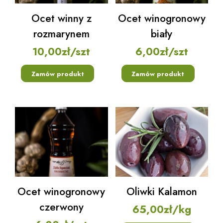
Ocet winny z
Ocet winogronowy
rozmarynem
biały
10,00
zł
/szt
6,00
zł
/szt
Zamów produkt
Zamów produkt
Ocet winogronowy
Oliwki Kalamon
czerwony
65,00
zł
/kg