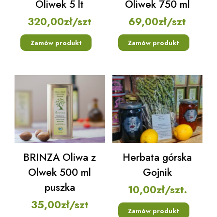
Oliwek 5 lt
Oliwek 750 ml
320,00
zł
/szt
69,00
zł
/szt
Zamów produkt
Zamów produkt
BRINZA Oliwa z
Herbata górska
Olwek 500 ml
Gojnik
puszka
10,00
zł
/szt.
35,00
zł
/szt
Zamów produkt