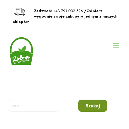
Przeskocz
do
Zadzwoń:
+48 791 002 526
/Odbierz
treści
wygodnie swoje zakupy w jednym z naszych
sklepów
Prz
naw
Szukaj: