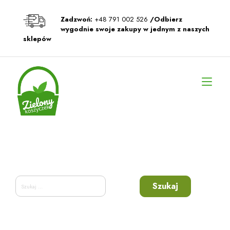
Przeskocz
do
Zadzwoń:
+48 791 002 526
/Odbierz
treści
wygodnie swoje zakupy w jednym z naszych
sklepów
Prz
naw
Szukaj: