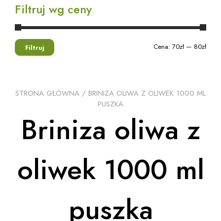
Filtruj wg ceny
Cena:
70zł
—
80zł
Filtruj
STRONA GŁÓWNA
/ BRINIZA OLIWA Z OLIWEK 1000 ML
PUSZKA
Briniza oliwa z
oliwek 1000 ml
puszka