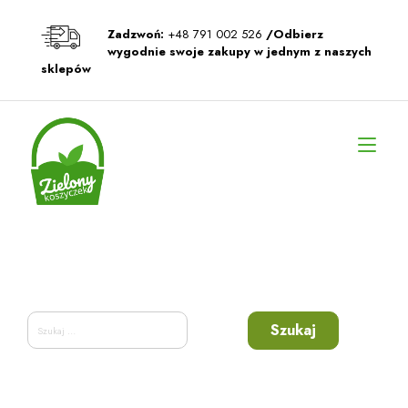
Przeskocz
do
Zadzwoń:
+48 791 002 526
/Odbierz
treści
wygodnie swoje zakupy w jednym z naszych
sklepów
Prz
naw
Szukaj: