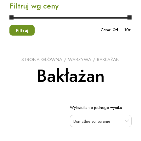
Filtruj wg ceny
Cena:
0zł
—
10zł
Filtruj
STRONA GŁÓWNA
/
WARZYWA
/ BAKŁAŻAN
Bakłażan
Wyświetlanie jednego wyniku
Domyślne sortowanie