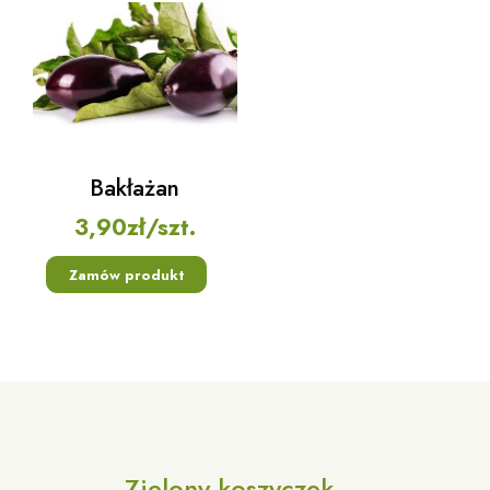
Bakłażan
3,90
zł
/szt.
Zamów produkt
Zielony koszyczek