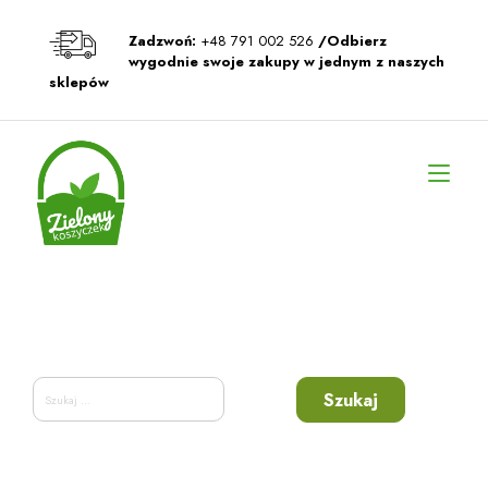
Przeskocz
do
Zadzwoń:
+48 791 002 526
/Odbierz
treści
wygodnie swoje zakupy w jednym z naszych
sklepów
Prz
naw
Szukaj: