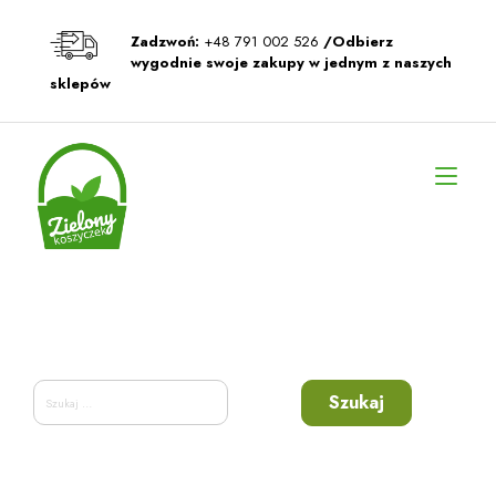
Przeskocz
do
Zadzwoń:
+48 791 002 526
/Odbierz
treści
wygodnie swoje zakupy w jednym z naszych
sklepów
Prz
naw
Szukaj: