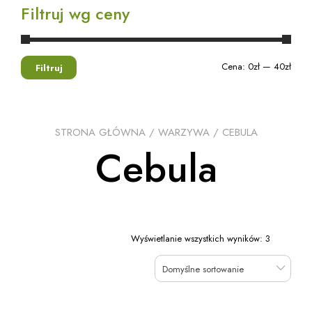
Filtruj wg ceny
Cena:
0zł
—
40zł
Filtruj
STRONA GŁÓWNA
/
WARZYWA
/ CEBULA
Cebula
Wyświetlanie wszystkich wyników: 3
Domyślne sortowanie