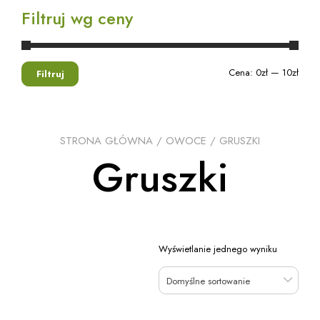
Filtruj wg ceny
Cena:
0zł
—
10zł
Filtruj
STRONA GŁÓWNA
/
OWOCE
/ GRUSZKI
Gruszki
Wyświetlanie jednego wyniku
Domyślne sortowanie