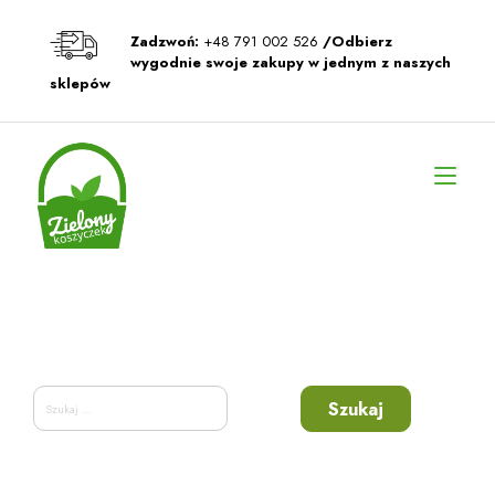
Przeskocz
do
Zadzwoń:
+48 791 002 526
/Odbierz
treści
wygodnie swoje zakupy w jednym z naszych
sklepów
Prz
naw
Szukaj: