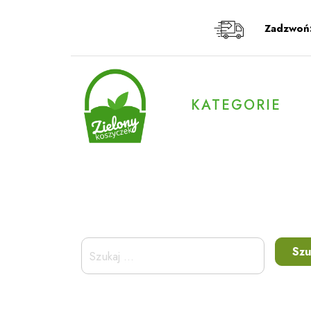
Przeskocz
do
Zadzwoń
treści
KATEGORIE
Szukaj: