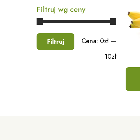
Filtruj wg ceny
Cena:
0zł
—
Filtruj
10zł