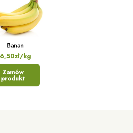
Banan
6,50
zł
/kg
Zamów
produkt