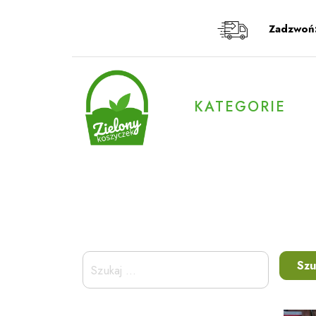
Przeskocz
do
Zadzwoń
treści
KATEGORIE
Szukaj: