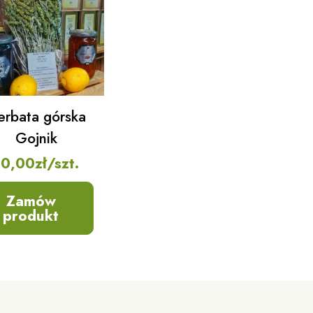
erbata górska
Gojnik
10,00
zł
/szt.
Zamów
produkt