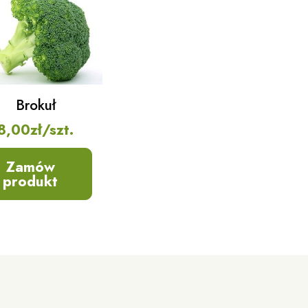
Brokuł
8,00
zł
/szt.
Zamów
produkt