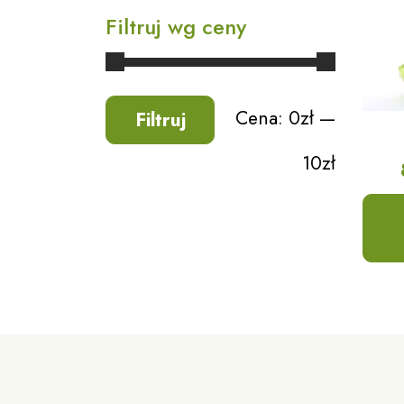
Filtruj wg ceny
Cena:
0zł
—
Filtruj
10zł