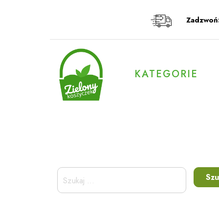
Przeskocz
do
Zadzwoń
treści
KATEGORIE
Szukaj: