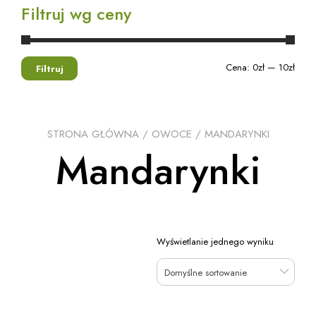
Filtruj wg ceny
Cena:
0zł
—
10zł
Filtruj
STRONA GŁÓWNA
/
OWOCE
/ MANDARYNKI
Mandarynki
Wyświetlanie jednego wyniku
Domyślne sortowanie