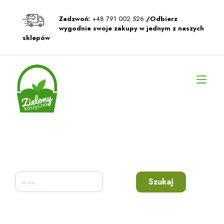
Przeskocz
do
Zadzwoń:
+48 791 002 526
/Odbierz
treści
wygodnie swoje zakupy w jednym z naszych
sklepów
Prz
naw
Szukaj: