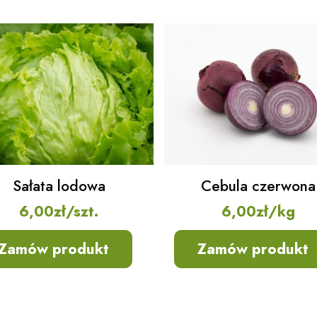
Sałata lodowa
Cebula czerwona
6,00
zł
/szt.
6,00
zł
/kg
Zamów produkt
Zamów produkt