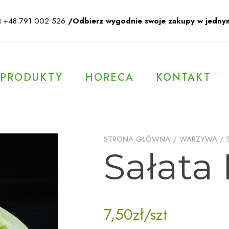
:
+48 791 002 526
/Odbierz wygodnie swoje zakupy w jedny
PRODUKTY
HORECA
KONTAKT
STRONA GŁÓWNA
/
WARZYWA
/
Sałata
7,50
zł
/szt