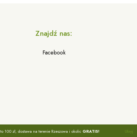
a
Znajdź nas:
Facebook
o 100 zł, dostawa na terenie Rzeszowa i okolic
GRATIS!
Ukryj