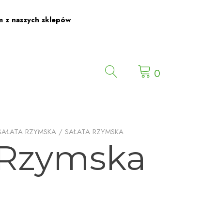
m z naszych sklepów
0
SAŁATA RZYMSKA
/ SAŁATA RZYMSKA
 Rzymska