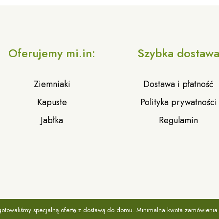
Oferujemy mi.in:
Szybka dostaw
Ziemniaki
Dostawa i płatność
Kapuste
Polityka prywatności
Jabłka
Regulamin
www.zielonykoszyczek.rzeszow.pl
ygotowaliśmy specjalną ofertę z dostawą do domu. Minimalna kwota zamówienia t