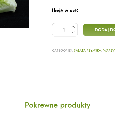
Ilość w szt:
ilość Sałata Rzymska
DODAJ D
CATEGORIES:
SAŁATA RZYMSKA
,
WARZY
Pokrewne produkty