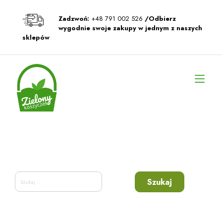
Przeskocz
do
Zadzwoń:
+48 791 002 526
/Odbierz
treści
wygodnie swoje zakupy w jednym z naszych
sklepów
Prz
naw
Szukaj: