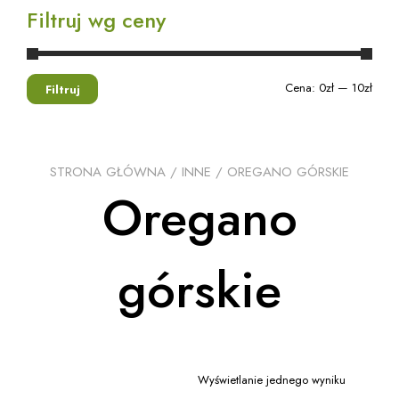
Filtruj wg ceny
Cena:
0zł
—
10zł
Filtruj
STRONA GŁÓWNA
/
INNE
/ OREGANO GÓRSKIE
Oregano
górskie
Wyświetlanie jednego wyniku