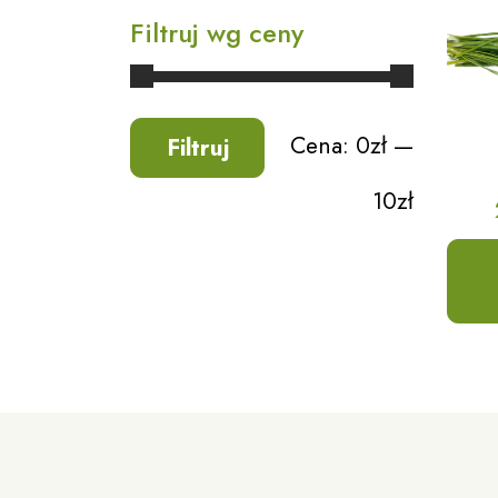
Filtruj wg ceny
Cena:
0zł
—
Filtruj
10zł