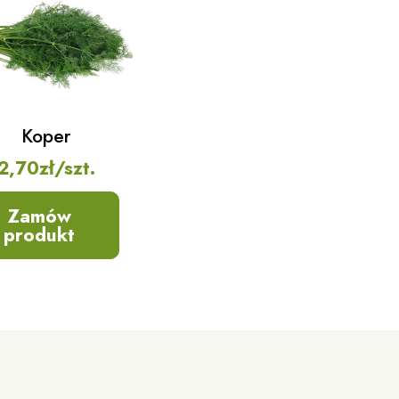
Koper
2,70
zł
/szt.
Zamów
produkt