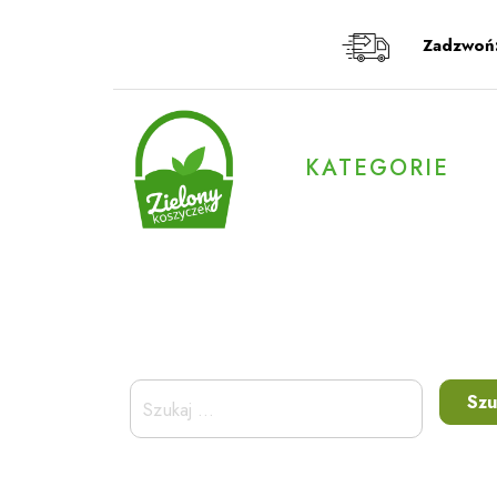
Przeskocz
do
Zadzwoń
treści
KATEGORIE
Szukaj: