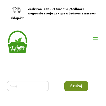
Przeskocz
do
Zadzwoń:
+48 791 002 526
/Odbierz
treści
wygodnie swoje zakupy w jednym z naszych
sklepów
Prz
naw
Szukaj: