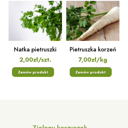
Natka pietruszki
Pietruszka korzeń
2,00
zł
/szt.
7,00
zł
/kg
Zamów produkt
Zamów produkt
Zielony koszyczek