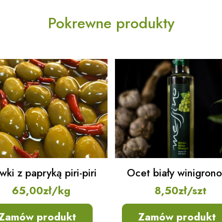
Pokrewne produkty
wki z papryką piri-piri
Ocet biały winigron
65,00
zł
/kg
8,50
zł
/szt
Zamów produkt
Zamów produkt