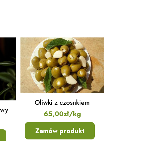
Oliwki z czosnkiem
owy
65,00
zł
/kg
Zamów produkt