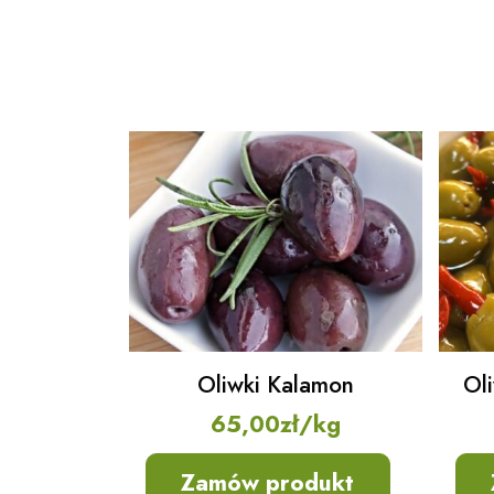
Oliwki Kalamon
Oli
65,00
zł
/kg
Zamów produkt