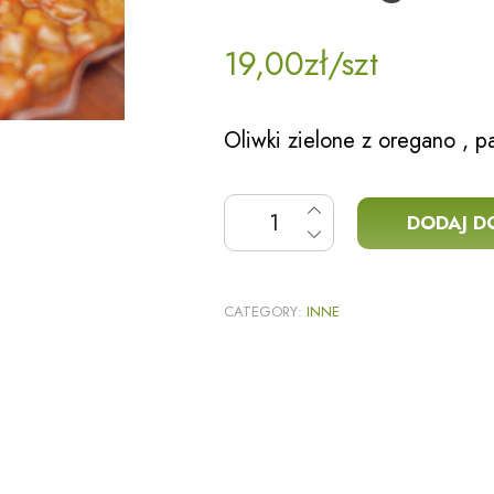
19,00
zł
/szt
Oliwki zielone z oregano , p
ilość Oliwki marynowane
DODAJ D
CATEGORY:
INNE