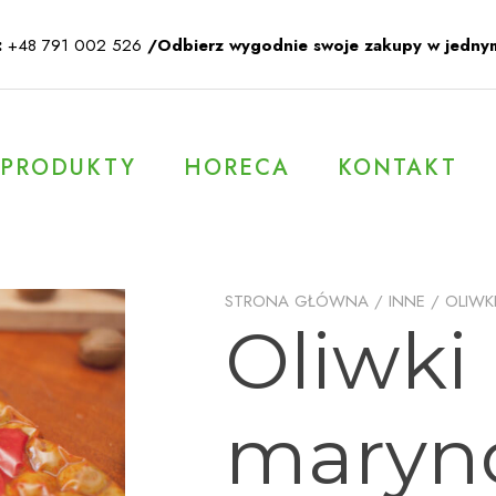
:
+48 791 002 526
/Odbierz wygodnie swoje zakupy w jedny
PRODUKTY
HORECA
KONTAKT
STRONA GŁÓWNA
/
INNE
/ OLIW
Oliwki
maryn