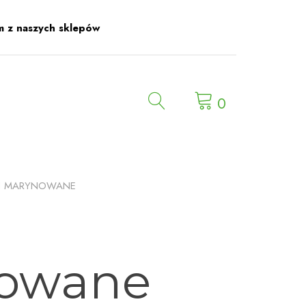
m z naszych sklepów
0
KI MARYNOWANE
owane