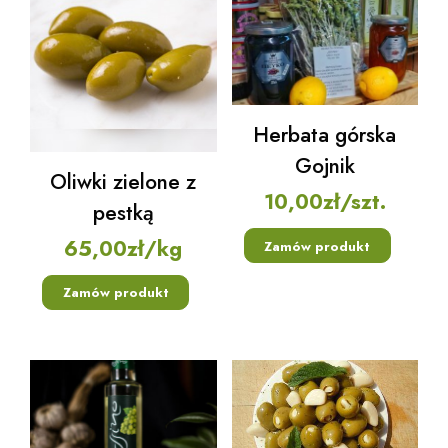
Herbata górska
Gojnik
Oliwki zielone z
10,00
zł
/szt.
pestką
65,00
zł
/kg
Zamów produkt
Zamów produkt