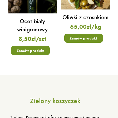
Oliwki z czosnkiem
Ocet biały
65,00
zł
/kg
winigronowy
8,50
zł
/szt
Zamów produkt
Zamów produkt
Zielony koszyczek
Zielony Koszyczek oferuje warzywa i owoce,