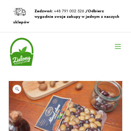
Przeskocz
do
Zadzwoń:
+48 791 002 526
/Odbierz
treści
wygodnie swoje zakupy w jednym z naszych
sklepów
Prz
naw