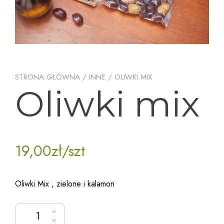
STRONA GŁÓWNA
/
INNE
/ OLIWKI MIX
Oliwki mix
19,00
zł
/szt
Oliwki Mix , zielone i kalamon
ilość Oliwki mix