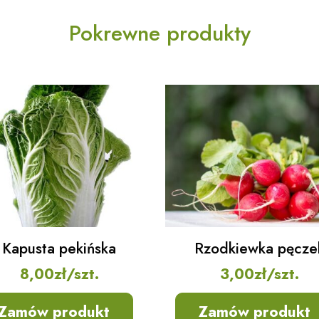
Pokrewne produkty
Kapusta pekińska
Rzodkiewka pęcze
8,00
zł
/szt.
3,00
zł
/szt.
Zamów produkt
Zamów produkt