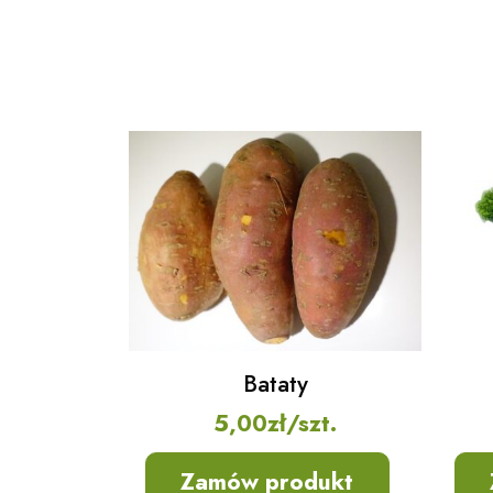
Bataty
5,00
zł
/szt.
Zamów produkt