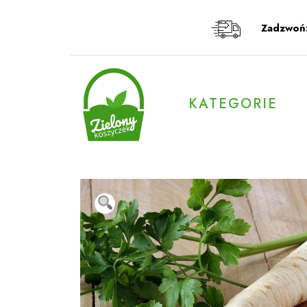
Przeskocz
do
Zadzwoń
treści
KATEGORIE