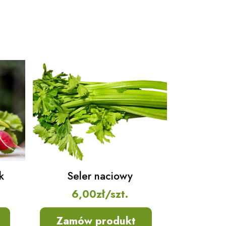
k
Seler naciowy
6,00
zł
/szt.
Zamów produkt