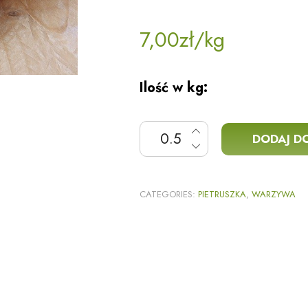
7,00
zł
/kg
Ilość w kg:
ilość Pietruszka korzeń
DODAJ D
CATEGORIES:
PIETRUSZKA
,
WARZYWA