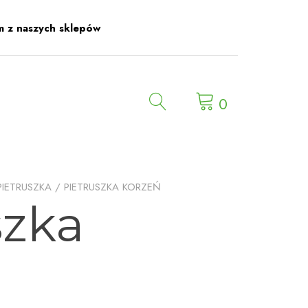
m z naszych sklepów
0
PIETRUSZKA
/ PIETRUSZKA KORZEŃ
szka