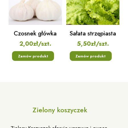
Czosnek główka
Sałata strzępiasta
2,00
zł
/szt.
5,50
zł
/szt.
Zamów produkt
Zamów produkt
Zielony koszyczek