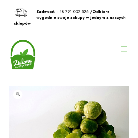
Przeskocz
do
Zadzwoń:
+48 791 002 526
/Odbierz
treści
wygodnie swoje zakupy w jednym z naszych
sklepów
Prz
naw