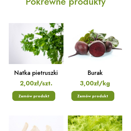
Pokrewne produkty
Natka pietruszki
Burak
2,00
zł
/szt.
3,00
zł
/kg
Zamów produkt
Zamów produkt