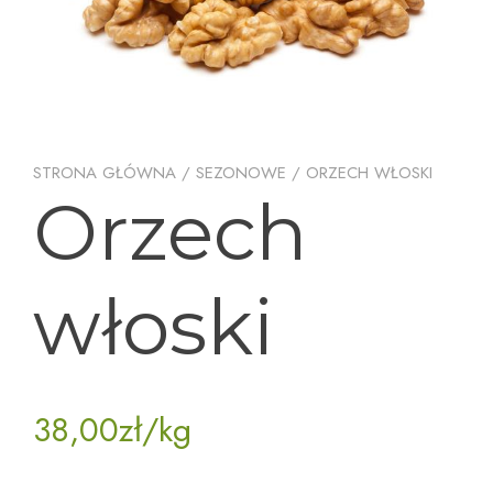
STRONA GŁÓWNA
/
SEZONOWE
/ ORZECH WŁOSKI
Orzech
włoski
38,00
zł
/kg