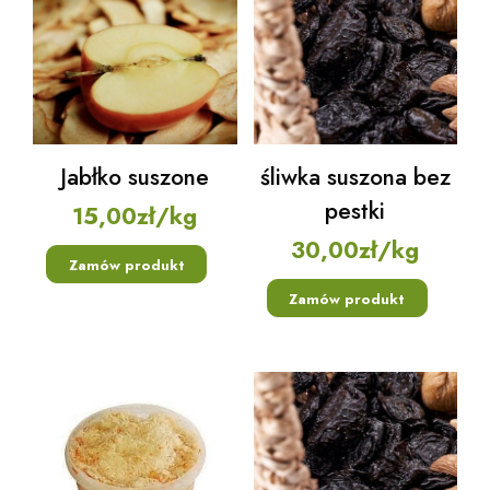
Jabłko suszone
śliwka suszona bez
pestki
15,00
zł
/kg
30,00
zł
/kg
Zamów produkt
Zamów produkt