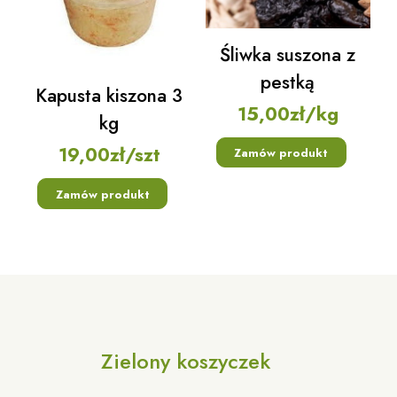
Śliwka suszona z
pestką
Kapusta kiszona 3
15,00
zł
/kg
kg
19,00
zł
/szt
Zamów produkt
Zamów produkt
Zielony koszyczek