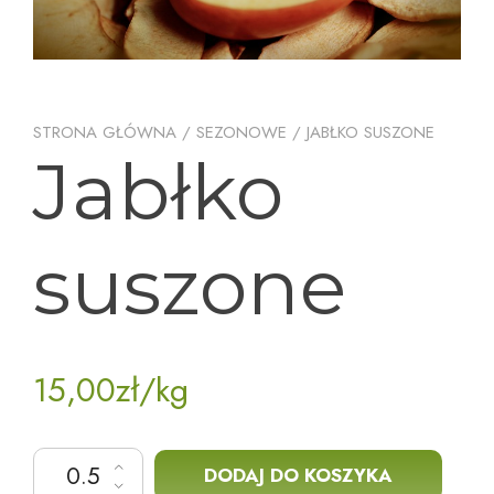
STRONA GŁÓWNA
/
SEZONOWE
/ JABŁKO SUSZONE
Jabłko
suszone
15,00
zł
/kg
ilość Jabłko suszone
DODAJ DO KOSZYKA