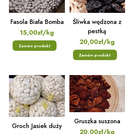
Fasola Biała Bomba
Śliwka wędzona z
pestką
15,00
zł
/kg
20,00
zł
/kg
Zamów produkt
Zamów produkt
Gruszka suszona
Groch Jasiek duży
20,00
zł
/kg