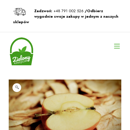
Przeskocz
do
Zadzwoń:
+48 791 002 526
/Odbierz
treści
wygodnie swoje zakupy w jednym z naszych
sklepów
Prz
naw