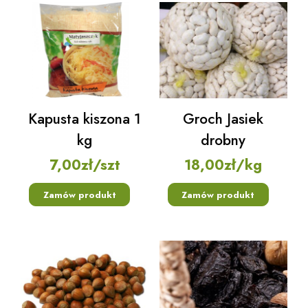
Kapusta kiszona 1
Groch Jasiek
kg
drobny
7,00
zł
/szt
18,00
zł
/kg
Zamów produkt
Zamów produkt