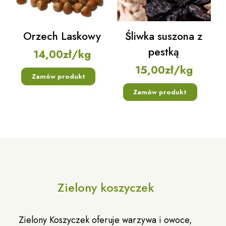
Orzech Laskowy
Śliwka suszona z
pestką
14,00
zł
/kg
15,00
zł
/kg
Zamów produkt
Zamów produkt
Zielony koszyczek
Zielony Koszyczek oferuje warzywa i owoce,