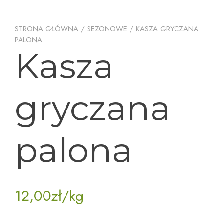
STRONA GŁÓWNA
/
SEZONOWE
/ KASZA GRYCZANA
PALONA
Kasza
gryczana
palona
12,00
zł
/kg