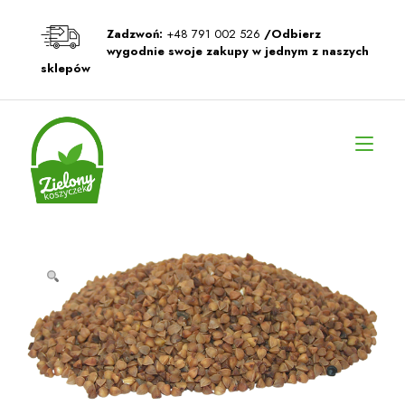
Przeskocz
do
Zadzwoń:
+48 791 002 526
/Odbierz
treści
wygodnie swoje zakupy w jednym z naszych
sklepów
Prz
naw