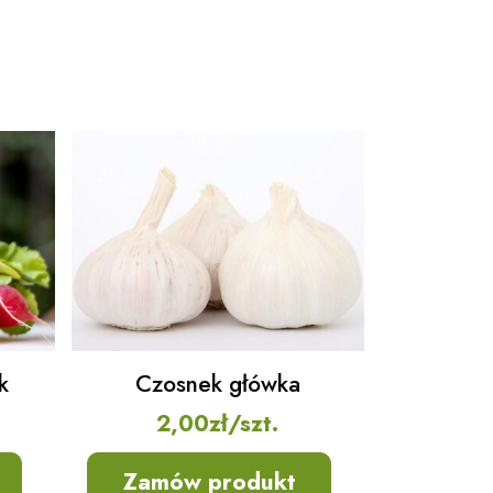
k
Czosnek główka
2,00
zł
/szt.
Zamów produkt