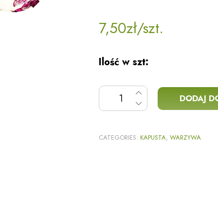
7,50
zł
/szt.
Ilość w szt:
ilość Kapusta czerwona
DODAJ D
CATEGORIES:
KAPUSTA
,
WARZYWA