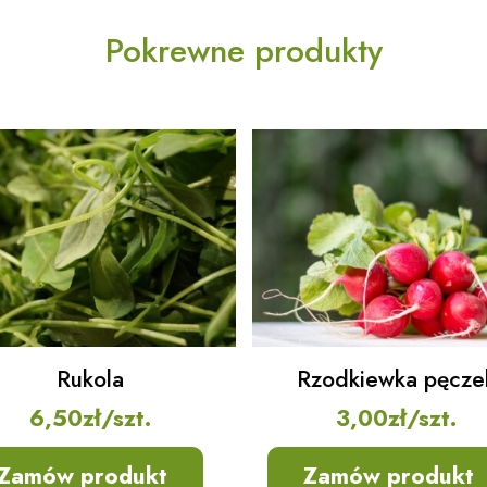
Pokrewne produkty
Rukola
Rzodkiewka pęcze
6,50
zł
/szt.
3,00
zł
/szt.
Zamów produkt
Zamów produkt