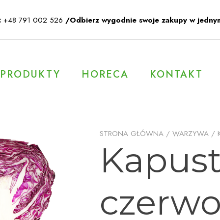
:
+48 791 002 526
/Odbierz wygodnie swoje zakupy w jedny
PRODUKTY
HORECA
KONTAKT
STRONA GŁÓWNA
/
WARZYWA
/
Kapus
czerw