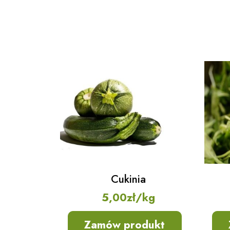
Cukinia
5,00
zł
/kg
Zamów produkt