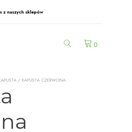
m z naszych sklepów
0
KAPUSTA
/ KAPUSTA CZERWONA
ta
ona