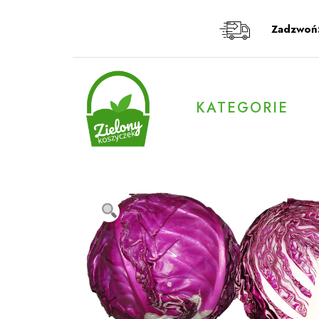
Przeskocz
do
Zadzwoń
treści
KATEGORIE