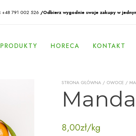
:
+48 791 002 526
/Odbierz wygodnie swoje zakupy w jedny
PRODUKTY
HORECA
KONTAKT
STRONA GŁÓWNA
/
OWOCE
/
MA
Manda
8,00
zł
/kg