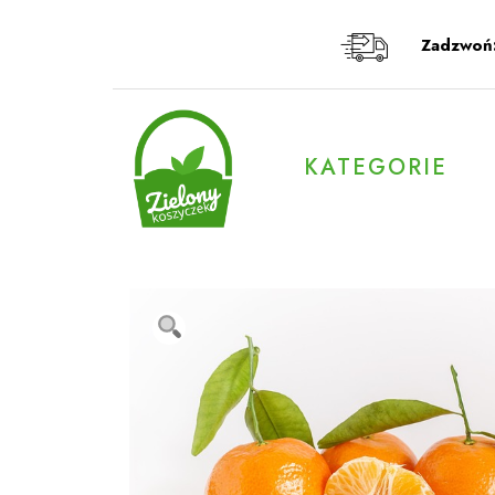
Przeskocz
do
Zadzwoń
treści
KATEGORIE