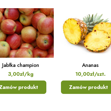
Jabłka champion
Ananas
3,00
zł
/kg
10,00
zł
/szt.
Zamów produkt
Zamów produkt