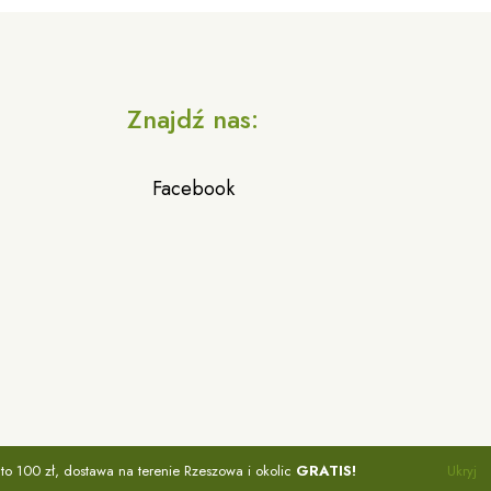
a
Znajdź nas:
Facebook
o 100 zł, dostawa na terenie Rzeszowa i okolic
GRATIS!
Ukryj