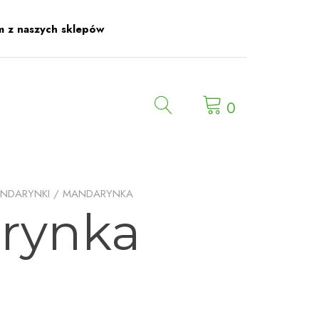
m z naszych sklepów
0
NDARYNKI
/ MANDARYNKA
rynka