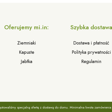
Oferujemy mi.in:
Szybka dostaw
Ziemniaki
Dostawa i płatność
Kapuste
Polityka prywatności
Jabłka
Regulamin
www.zielonykoszyczek.rzeszow.pl
ygotowaliśmy specjalną ofertę z dostawą do domu. Minimalna kwota zamówienia t