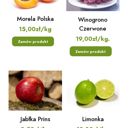
Morela Polska
Winogrono
Czerwone
15,00
zł
/kg
19,00
zł
/kg.
Zamów produkt
Zamów produkt
Jabłka Prins
Limonka