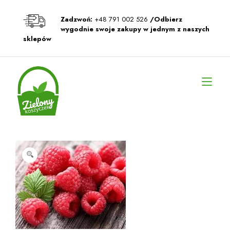
Przeskocz
do
Zadzwoń:
+48 791 002 526
/Odbierz
treści
wygodnie swoje zakupy w jednym z naszych
sklepów
Prz
naw