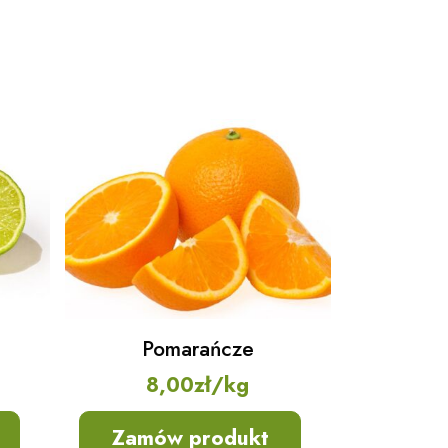
Pomarańcze
8,00
zł
/kg
Zamów produkt