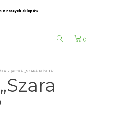
m z naszych sklepów
0
BŁKA
/ JABŁKA „SZARA RENETA”
 „Szara
”