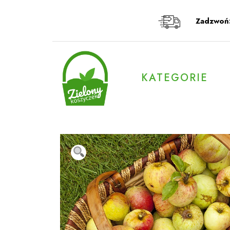
Przeskocz
do
Zadzwoń
treści
KATEGORIE