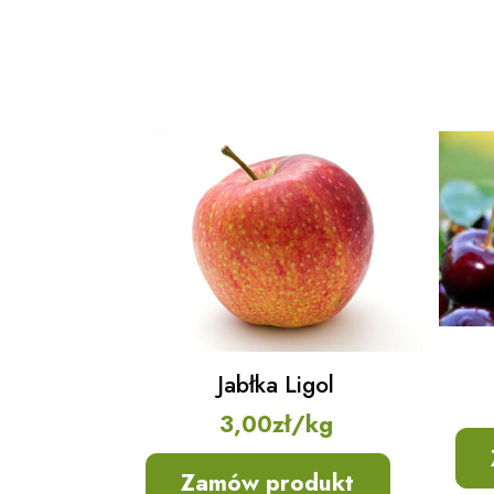
Jabłka Ligol
3,00
zł
/kg
Zamów produkt