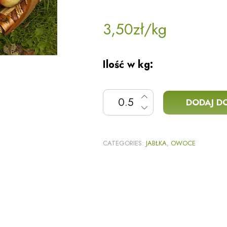
3,50
zł
/kg
Ilość w kg:
ilość Jabłka "Szara reneta"
DODAJ D
CATEGORIES:
JABŁKA
,
OWOCE