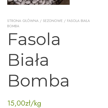
STRONA GŁÓWNA
/
SEZONOWE
/ FASOLA BIAŁA
BOMBA
Fasola
Biała
Bomba
15,00
zł
/kg