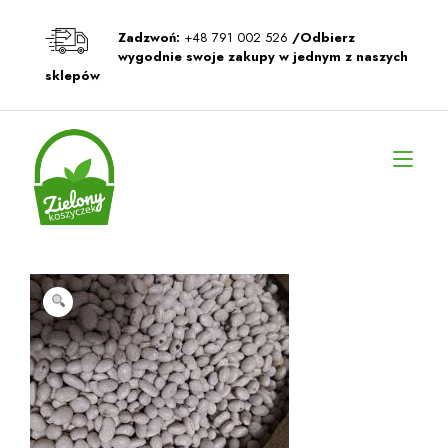
Przeskocz
do
Zadzwoń:
+48 791 002 526
/Odbierz
treści
wygodnie swoje zakupy w jednym z naszych
sklepów
Prz
naw