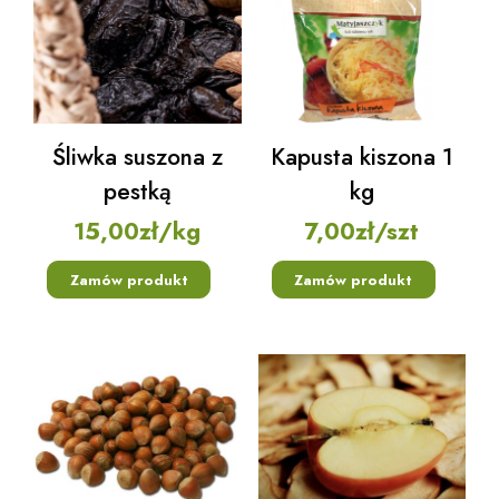
Śliwka suszona z
Kapusta kiszona 1
pestką
kg
15,00
zł
/kg
7,00
zł
/szt
Zamów produkt
Zamów produkt