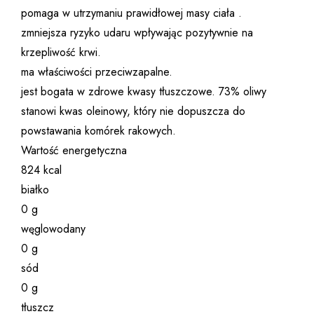
pomaga w utrzymaniu prawidłowej masy ciała .
zmniejsza ryzyko udaru wpływając pozytywnie na
krzepliwość krwi.
ma właściwości przeciwzapalne.
jest bogata w zdrowe kwasy tłuszczowe. 73% oliwy
stanowi kwas oleinowy, który nie dopuszcza do
powstawania komórek rakowych.
Wartość energetyczna
824 kcal
białko
0 g
węglowodany
0 g
sód
0 g
tłuszcz