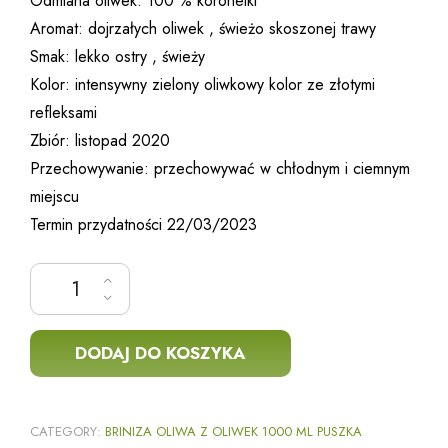
Odmiana oliwek: 100 % koroneiki
Aromat: dojrzałych oliwek , świeżo skoszonej trawy
Smak: lekko ostry , świeży
Kolor: intensywny zielony oliwkowy kolor ze złotymi
refleksami
Zbiór: listopad 2020
Przechowywanie: przechowywać w chłodnym i ciemnym
miejscu
Termin przydatności 22/03/2023
ilość BRINIZA Oliwa z Oliwek 1000 ml puszka
DODAJ DO KOSZYKA
CATEGORY:
BRINIZA OLIWA Z OLIWEK 1000 ML PUSZKA