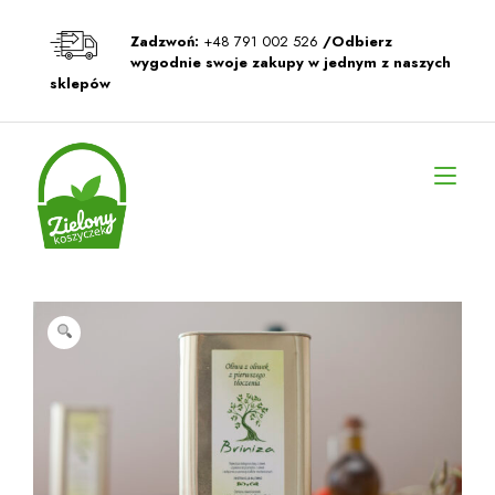
Przeskocz
do
Zadzwoń:
+48 791 002 526
/Odbierz
treści
wygodnie swoje zakupy w jednym z naszych
sklepów
Prz
naw