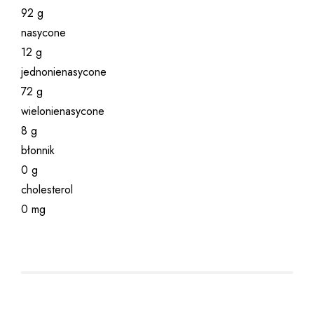
92 g
nasycone
12 g
jednonienasycone
72 g
wielonienasycone
8 g
błonnik
0 g
cholesterol
0 mg