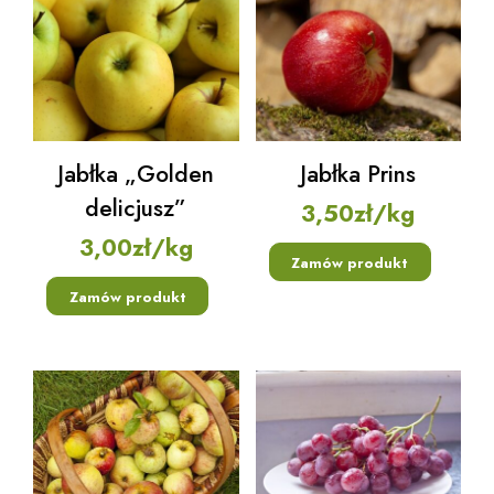
Jabłka „Golden
Jabłka Prins
delicjusz”
3,50
zł
/kg
3,00
zł
/kg
Zamów produkt
Zamów produkt