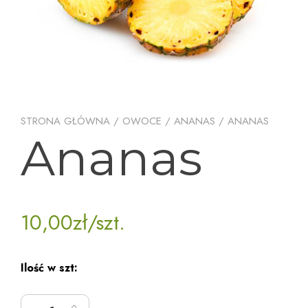
STRONA GŁÓWNA
/
OWOCE
/
ANANAS
/ ANANAS
Ananas
10,00
zł
/szt.
Ilość w szt:
ilość Ananas