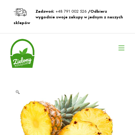
Przeskocz
do
Zadzwoń:
+48 791 002 526
/Odbierz
treści
wygodnie swoje zakupy w jednym z naszych
sklepów
Prz
naw