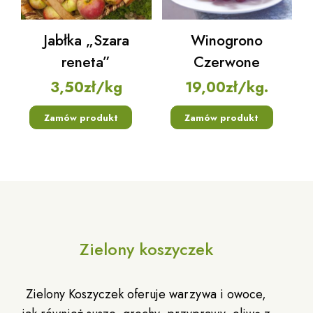
Jabłka „Szara
Winogrono
reneta”
Czerwone
3,50
zł
/kg
19,00
zł
/kg.
Zamów produkt
Zamów produkt
Zielony koszyczek
Zielony Koszyczek oferuje warzywa i owoce,