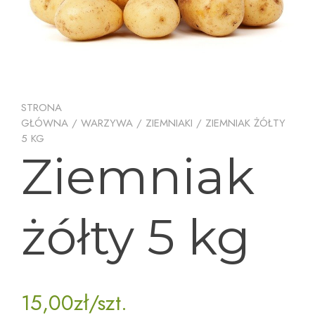
STRONA
GŁÓWNA
/
WARZYWA
/
ZIEMNIAKI
/ ZIEMNIAK ŻÓŁTY
5 KG
Ziemniak
żółty 5 kg
15,00
zł
/szt.