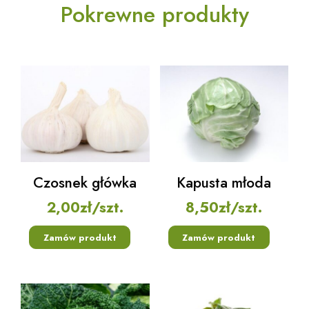
Pokrewne produkty
Czosnek główka
Kapusta młoda
2,00
zł
/szt.
8,50
zł
/szt.
Zamów produkt
Zamów produkt