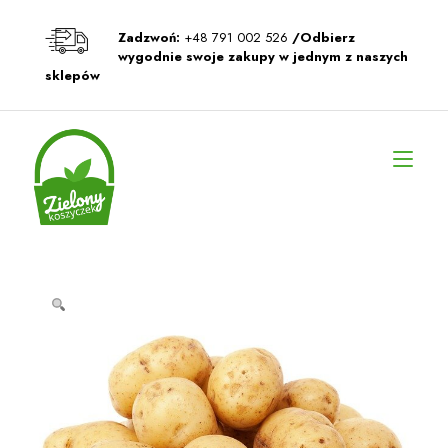
Przeskocz
do
Zadzwoń:
+48 791 002 526
/Odbierz
treści
wygodnie swoje zakupy w jednym z naszych
sklepów
Prz
naw