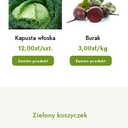
Kapusta włoska
Burak
12,00
zł
/szt.
3,00
zł
/kg
Zamów produkt
Zamów produkt
Zielony koszyczek