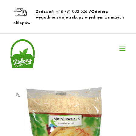
Przeskocz
do
Zadzwoń:
+48 791 002 526
/Odbierz
treści
wygodnie swoje zakupy w jednym z naszych
sklepów
Prz
naw