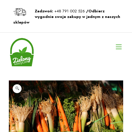
Przeskocz
do
Zadzwoń:
+48 791 002 526
/Odbierz
treści
wygodnie swoje zakupy w jednym z naszych
sklepów
Prz
naw