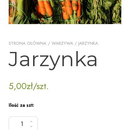
STRONA GŁÓWNA
/
WARZYWA
/ JARZYNKA
Jarzynka
5,00
zł
/szt.
Ilość za szt:
ilość Jarzynka