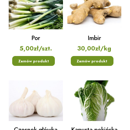
Por
Imbir
5,00
zł
/szt.
30,00
zł
/kg
Zamów produkt
Zamów produkt
Czosnek główka
Kapusta pekińska