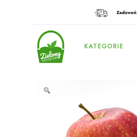
Przeskocz
do
Zadzwoń
treści
KATEGORIE