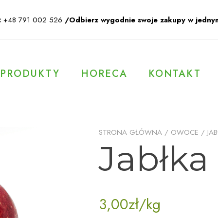
:
+48 791 002 526
/Odbierz wygodnie swoje zakupy w jedny
PRODUKTY
HORECA
KONTAKT
STRONA GŁÓWNA
/
OWOCE
/
JA
Jabłka 
3,00
zł
/kg