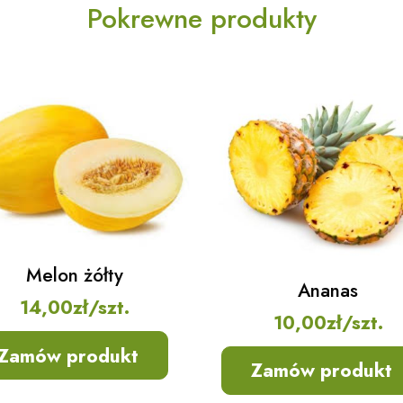
Pokrewne produkty
Melon żółty
Ananas
14,00
zł
/szt.
10,00
zł
/szt.
Zamów produkt
Zamów produkt