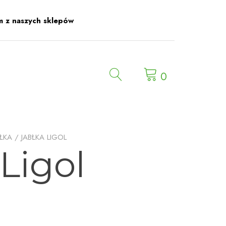
m z naszych sklepów
0
BŁKA
/ JABŁKA LIGOL
Ligol