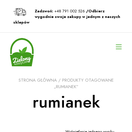
Przeskocz
do
Zadzwoń:
+48 791 002 526
/Odbierz
treści
wygodnie swoje zakupy w jednym z naszych
sklepów
Prz
naw
STRONA GŁÓWNA
/ PRODUKTY OTAGOWANE
„RUMIANEK”
rumianek
Wyświetlanie jednego wyniku