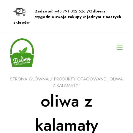
Przeskocz
do
Zadzwoń:
+48 791 002 526
/Odbierz
treści
wygodnie swoje zakupy w jednym z naszych
sklepów
Prz
naw
STRONA GŁÓWNA
/ PRODUKTY OTAGOWANE „OLIWA
Z KALAMATY”
oliwa z
kalamaty