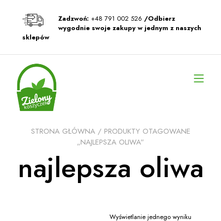
Przeskocz
do
Zadzwoń:
+48 791 002 526
/Odbierz
treści
wygodnie swoje zakupy w jednym z naszych
sklepów
Prz
naw
STRONA GŁÓWNA
/ PRODUKTY OTAGOWANE
„NAJLEPSZA OLIWA”
najlepsza oliwa
Wyświetlanie jednego wyniku